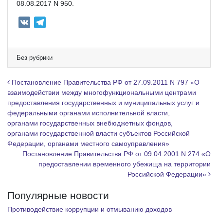
08.08.2017 N 950.
V
T
K
e
l
e
Без рубрики
g
r
Навигация по записям
Постановление Правительства РФ от 27.09.2011 N 797 «О
a
взаимодействии между многофункциональными центрами
предоставления государственных и муниципальных услуг и
m
федеральными органами исполнительной власти,
органами государственных внебюджетных фондов,
органами государственной власти субъектов Российской
Федерации, органами местного самоуправления»
Постановление Правительства РФ от 09.04.2001 N 274 «О
предоставлении временного убежища на территории
Российской Федерации»
Популярные новости
Противодействие коррупции и отмыванию доходов