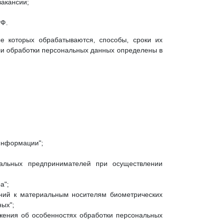
вакансии;
РФ.
е которых обрабатываются, способы, сроки их
ли обработки персональных данных определены в
информации";
альных предпринимателей при осуществлении
а";
аний к материальным носителям биометрических
ых";
жения об особенностях обработки персональных