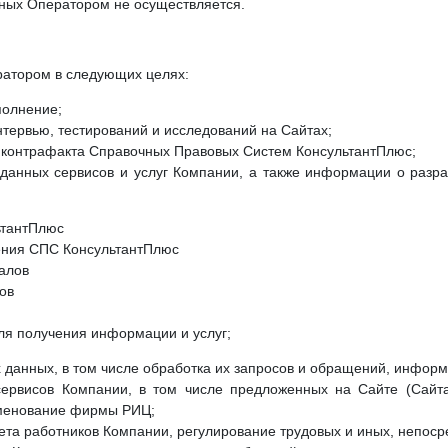
ных Оператором не осуществляется.
атором в следующих целях:
полнение;
нтервью, тестирований и исследований на Сайтах;
т контрафакта Справочных Правовых Систем КонсультантПлюс;
данных сервисов и услуг Компании, а также информации о разра
ьтантПлюс
ения СПС КонсультантПлюс
алов
ов
для получения информации и услуг;
х данных, в том числе обработка их запросов и обращений, информ
 сервисов Компании, в том числе предложенных на Сайте (Сайта
менование фирмы РИЦ;
чета работников Компании, регулирование трудовых и иных, непос