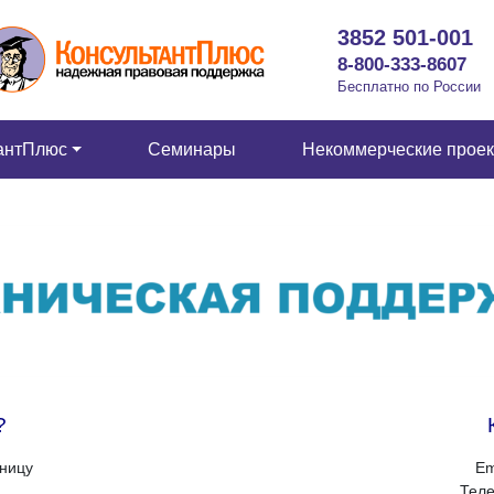
3852 501-001
8-800-333-8607
Бесплатно по России
антПлюс
Семинары
Некоммерческие прое
?
тницу
Em
Теле