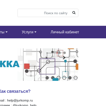
кты
Услуги
Личный кабинет
Как связаться?
ail : help@jurkomp.ru
грамм : @jurkomp_help