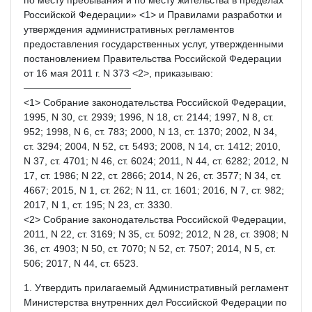
Российской Федерации» <1> и Правилами разработки и
утверждения административных регламентов
предоставления государственных услуг, утвержденными
постановлением Правительства Российской Федерации
от 16 мая 2011 г. N 373 <2>, приказываю:
———————————
<1> Собрание законодательства Российской Федерации,
1995, N 30, ст. 2939; 1996, N 18, ст. 2144; 1997, N 8, ст.
952; 1998, N 6, ст. 783; 2000, N 13, ст. 1370; 2002, N 34,
ст. 3294; 2004, N 52, ст. 5493; 2008, N 14, ст. 1412; 2010,
N 37, ст. 4701; N 46, ст. 6024; 2011, N 44, ст. 6282; 2012, N
17, ст. 1986; N 22, ст. 2866; 2014, N 26, ст. 3577; N 34, ст.
4667; 2015, N 1, ст. 262; N 11, ст. 1601; 2016, N 7, ст. 982;
2017, N 1, ст. 195; N 23, ст. 3330.
<2> Собрание законодательства Российской Федерации,
2011, N 22, ст. 3169; N 35, ст. 5092; 2012, N 28, ст. 3908; N
36, ст. 4903; N 50, ст. 7070; N 52, ст. 7507; 2014, N 5, ст.
506; 2017, N 44, ст. 6523.
1. Утвердить прилагаемый Административный регламент
Министерства внутренних дел Российской Федерации по