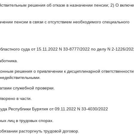
йствительным решения об отказе в назначении пенсии; 2) О включ
начении пенсии в связи с отсутствием необходимого специального
ластного суда от 15.11.2022 N 33-8777/2022 по делу N 2-1226/202
аботника.
аконным решения о привлечении к дисциплинарной ответственности;
 недействительными.
ьтатами служебной проверки.
творено в части.
да Республики Бурятия от 09.11.2022 N 33-4030/2022
ных лиц в трудовых спорах.
обязании расторгнуть трудовой договор.