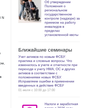
Об утверждении
Положения о
региональном
государственном
3 N
контроле (надзоре) за
приемом на работу
инвалидов в
пределах
установленной квоты
Ближайшие семинары
в
Учет активов по новым ФСБУ:
практика и сложные вопросы. Что
ом,
изменилось в учете и отчетности при
переходе к учету НМА, ОС и других
активов в соответствии с
в
положениями новых ФСБУ.
Исправляем ошибки в применении
введенных в действие ФСБУ
01 июля c 10:00 до 17:00
Налоги и заработная