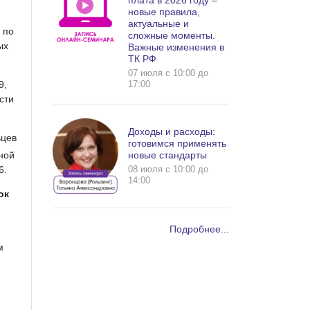
плата в 2026 году –
новые правила,
актуальные и
 по
сложные моменты.
ых
Важные изменения в
ТК РФ
07 июля c 10:00 до
17:00
9,
сти
Доходы и расходы:
ьцев
готовимся применять
ной
новые стандарты
08 июля c 10:00 до
6.
14:00
ок
Подробнее...
м