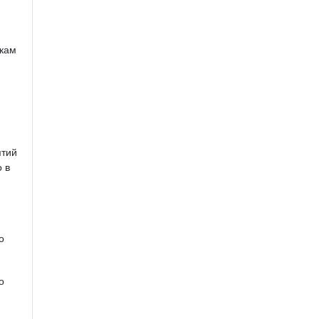
кам
ятий
 в
о
о