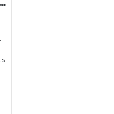
ении
2
 2)