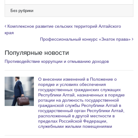
l
e
Без рубрики
g
r
Навигация по записям
Комплексное развитие сельских территорий Алтайского
a
края
Профессиональный конкурс «Знаток права»
m
Популярные новости
Противодействие коррупции и отмыванию доходов
О внесении изменений в Положение о
порядке и условиях обеспечения
государственных гражданских служащих
Республики Алтай, назначенных в порядке
ротации на должность государственной
гражданской службы Республики Алтай в
государственный орган Республики Алтай,
расположенный в другой местности в
пределах Российской Федерации,
служебными жилыми помещениями