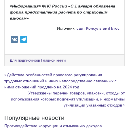
<Информация> ФНС России «С 1 января обновлена
форма представления расчета по страховым
взносам»
Источник:
сайт КонсультантПлюс
V
T
K
e
l
e
Для подписчиков Главной книги
g
r
Навигация по записям
Действие особенностей правового регулирования
a
трудовых отношений и иных непосредственно связанных с
ними отношений продлено на 2024 год
m
Утверждены перечни товаров, упаковки, отходы от
использования которых подлежат утилизации, и нормативы
утилизации указанных отходов
Популярные новости
Противодействие коррупции и отмыванию доходов