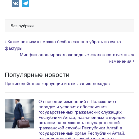
V
T
K
e
l
e
Без рубрики
g
r
Навигация по записям
Какие реквизиты можно безболезненно убрать из счета-
a
фактуры
Минфин анонсировал очередные «налогово-отчетные»
m
изменения
Популярные новости
Противодействие коррупции и отмыванию доходов
О внесении изменений в Положение о
порядке и условиях обеспечения
государственных гражданских служащих
Республики Алтай, назначенных в порядке
ротации на должность государственной
гражданской службы Республики Алтай в
государственный орган Республики Алтай,
расположенный в другой местности в