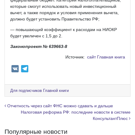
которые смогут использовать новый инвестиционный
вычет, а также порядок и условия применения вычета,
должно будет установить Правительство РФ;
— повышающий коэффициент к расходам на НИОКР
будет увеличен с 1,5 до 2.
Законопроект № 639663-8
Источник:
сайт Главная книга
V
T
K
e
l
e
Для подписчиков Главной книги
g
r
Навигация по записям
Отчетность через сайт ФНС можно сдавать и дальше
a
Налоговая реформа РФ: последние новости в системе
КонсультантПлюс
m
Популярные новости