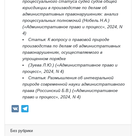
процессуального статуса судей судов общей
юрисдикции в производстве по делам об
административных правонарушениях: анализ
процессуальных полномочий (Нобель Н.А.)
(«Административное право и процесс», 2024, N
4)
Статья: К вопросу о правовой природе
производства по делам об административных
правонарушениях, осуществляемого в
упрощенном порядке
(Зуева Л.Ю.) («Административное право и
процесс», 2024, N 4)
Статья: Размышления об интегральной
природе современной науки административного
права (Россинский Б.В.) («Административное
право и процесс», 2024, N 4)
V
T
K
e
l
e
Без рубрики