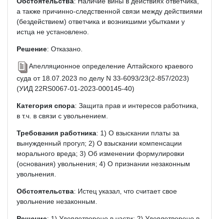
Обстоятельства
: Наличие вины в действиях ответчика,
а также причинно-следственной связи между действиями
(бездействием) ответчика и возникшими убытками у
истца не установлено.
Решение
: Отказано.
Апелляционное определение Алтайского краевого
суда от 18.07.2023 по делу N 33-6093/23(2-857/2023)
(УИД 22RS0067-01-2023-000145-40)
Категория спора
: Защита прав и интересов работника,
в т.ч. в связи с увольнением.
Требования работника
: 1) О взыскании платы за
вынужденный прогул; 2) О взыскании компенсации
морального вреда; 3) Об изменении формулировки
(основания) увольнения; 4) О признании незаконным
увольнения.
Обстоятельства
: Истец указал, что считает свое
увольнение незаконным.
Решение
: 1) Удовлетворено в части; 2) Удовлетворено в