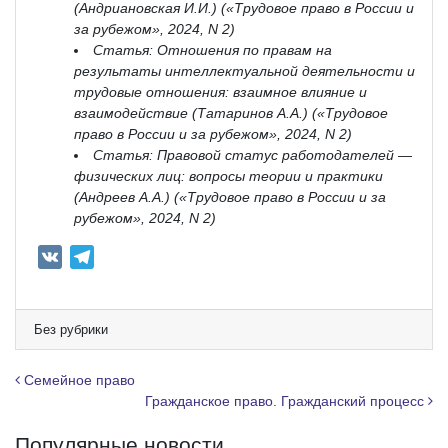
(Андриановская И.И.) («Трудовое право в России и
за рубежом», 2024, N 2)
Статья: Отношения по правам на
результаты интеллектуальной деятельности и
трудовые отношения: взаимное влияние и
взаимодействие (Татаринов А.А.) («Трудовое
право в России и за рубежом», 2024, N 2)
Статья: Правовой статус работодателей —
физических лиц: вопросы теории и практики
(Андреев А.А.) («Трудовое право в России и за
рубежом», 2024, N 2)
V
T
K
e
l
e
Без рубрики
g
r
Навигация по записям
Семейное право
a
Гражданское право. Гражданский процесс
m
Популярные новости