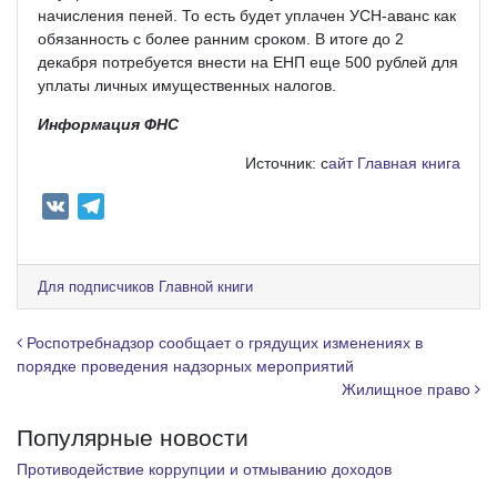
начисления пеней. То есть будет уплачен УСН-аванс как
обязанность с более ранним сроком. В итоге до 2
декабря потребуется внести на ЕНП еще 500 рублей для
уплаты личных имущественных налогов.
Информация ФНС
Источник: с
айт Главная книга
V
T
K
e
l
e
Для подписчиков Главной книги
g
r
Навигация по записям
Роспотребнадзор сообщает о грядущих изменениях в
a
порядке проведения надзорных мероприятий
Жилищное право
m
Популярные новости
Противодействие коррупции и отмыванию доходов