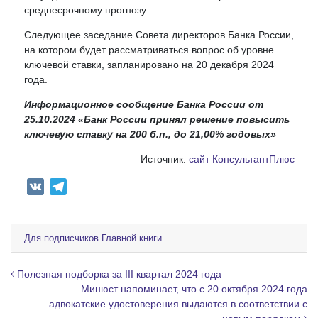
среднесрочному прогнозу.
Следующее заседание Совета директоров Банка России,
на котором будет рассматриваться вопрос об уровне
ключевой ставки, запланировано на 20 декабря 2024
года.
Информационное сообщение Банка России от
25.10.2024 «Банк России принял решение повысить
ключевую ставку на 200 б.п., до 21,00% годовых»
Источник:
сайт КонсультантПлюс
V
T
K
e
l
e
Для подписчиков Главной книги
g
r
Навигация по записям
Полезная подборка за III квартал 2024 года
a
Минюст напоминает, что с 20 октября 2024 года
адвокатские удостоверения выдаются в соответствии с
m