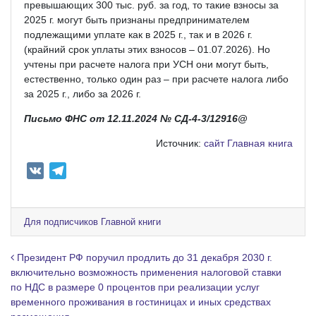
превышающих 300 тыс. руб. за год, то такие взносы за
2025 г. могут быть признаны предпринимателем
подлежащими уплате как в 2025 г., так и в 2026 г.
(крайний срок уплаты этих взносов – 01.07.2026). Но
учтены при расчете налога при УСН они могут быть,
естественно, только один раз – при расчете налога либо
за 2025 г., либо за 2026 г.
Письмо ФНС от 12.11.2024 № СД-4-3/12916@
Источник:
сайт Главная книга
V
T
K
e
l
e
Для подписчиков Главной книги
g
r
Навигация по записям
Президент РФ поручил продлить до 31 декабря 2030 г.
a
включительно возможность применения налоговой ставки
по НДС в размере 0 процентов при реализации услуг
m
временного проживания в гостиницах и иных средствах