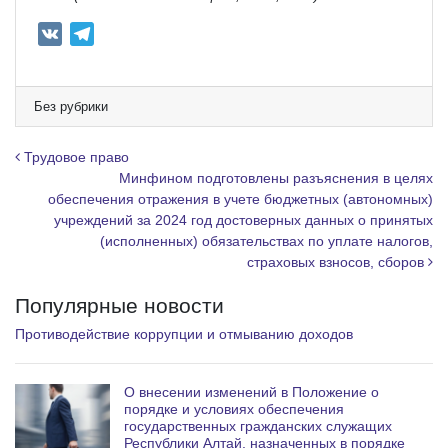
V
T
K
e
l
e
Без рубрики
g
r
Навигация по записям
Трудовое право
a
Минфином подготовлены разъяснения в целях
обеспечения отражения в учете бюджетных (автономных)
m
учреждений за 2024 год достоверных данных о принятых
(исполненных) обязательствах по уплате налогов,
страховых взносов, сборов
Популярные новости
Противодействие коррупции и отмыванию доходов
О внесении изменений в Положение о
порядке и условиях обеспечения
государственных гражданских служащих
Республики Алтай, назначенных в порядке