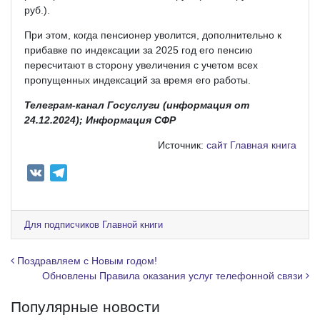
руб.).
При этом, когда пенсионер уволится, дополнительно к
прибавке по индексации за 2025 год его пенсию
пересчитают в сторону увеличения с учетом всех
пропущенных индексаций за время его работы.
Телеграм-канал Госуслуги (информация от
24.12.2024); Информация СФР
Источник:
сайт Главная книга
V
T
K
e
l
e
Для подписчиков Главной книги
g
r
Навигация по записям
Поздравляем с Новым годом!
a
Обновлены Правила оказания услуг телефонной связи
m
Популярные новости