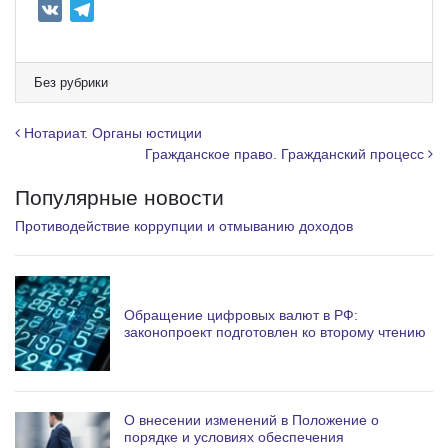
V
T
K
e
l
e
Без рубрики
g
r
Навигация по записям
Нотариат. Органы юстиции
a
Гражданское право. Гражданский процесс
m
Популярные новости
Противодействие коррупции и отмыванию доходов
Обращение цифровых валют в РФ:
законопроект подготовлен ко второму чтению
О внесении изменений в Положение о
порядке и условиях обеспечения