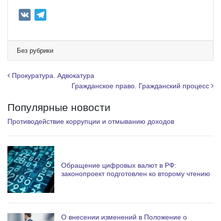
V
T
K
e
l
e
Без рубрики
g
r
Навигация по записям
Прокуратура. Адвокатура
a
Гражданское право. Гражданский процесс
m
Популярные новости
Противодействие коррупции и отмыванию доходов
Обращение цифровых валют в РФ:
законопроект подготовлен ко второму чтению
О внесении изменений в Положение о