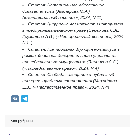
Статья: Нотариальное обеспечение
доказательств (Агаларова М.А.)
(«Нотариальный вестник», 2024, N 11)
Статья: Цифровые возможности нотариата
в предпринимательском праве (Семикина С.А.,
Кружалова А.В.) («Нотариальный вестник», 2024,
N 11)
Статья: Контрольная функция нотариуса в
рамках договора доверительного управления
наследственным имуществом (Линников А.С.)
(«Наследственное право», 2024, N 4)
Статья: Свобода завещания и публичный
интерес: проблема соотношения (Михайлова
Е.В.) («Наследственное право», 2024, N 4)
V
T
K
e
l
e
Без рубрики
g
r