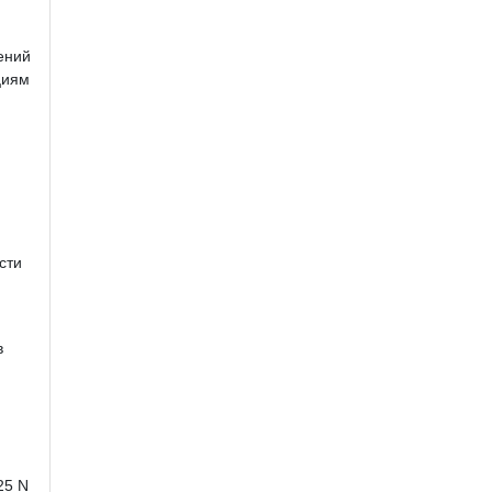
ений
циям
сти
в
25 N