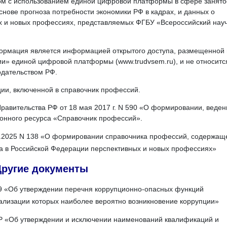
м с использованием единой цифровой платформы в сфере занято
снове прогноза потребности экономики РФ в кадрах, и данных о
х и новых профессиях, представляемых ФГБУ «Всероссийский нау
рмация является информацией открытого доступа, размещенной 
и» единой цифровой платформы (www.trudvsem.ru), и не относитс
одательством РФ.
ии, включенной в справочник профессий.
равительства РФ от 18 мая 2017 г. N 590 «О формировании, веден
онного ресурса «Справочник профессий».
2.2025 N 138 «О формировании справочника профессий, содержащ
а в Российской Федерации перспективных и новых профессиях»
Другие документы
19 «Об утверждении перечня коррупционно-опасных функций
ализации которых наиболее вероятно возникновение коррупции»
ПР «Об утверждении и исключении наименований квалификаций и