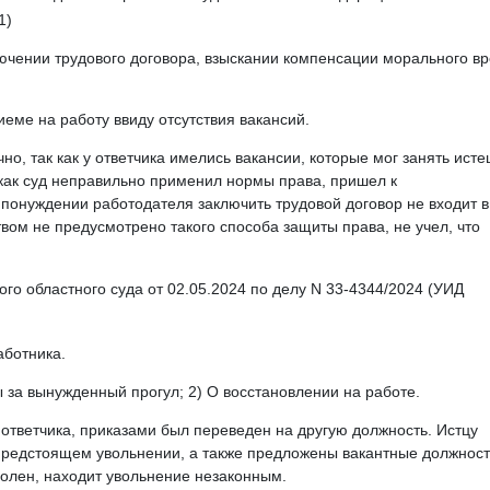
1)
лючении трудового договора, взыскании компенсации морального вр
риеме на работу ввиду отсутствия вакансий.
но, так как у ответчика имелись вакансии, которые мог занять истец
как суд неправильно применил нормы права, пришел к
понуждении работодателя заключить трудовой договор не входит в
вом не предусмотрено такого способа защиты права, не учел, что
о областного суда от 02.05.2024 по делу N 33-4344/2024 (УИД
аботника.
ы за вынужденный прогул; 2) О восстановлении на работе.
у ответчика, приказами был переведен на другую должность. Истцу
редстоящем увольнении, а также предложены вакантные должност
волен, находит увольнение незаконным.