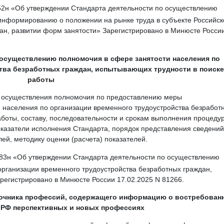
52н «Об утверждении Стандарта деятельности по осуществлению
информированию о положении на рынке труда в субъекте Российск
ан, развитии форм занятости» Зарегистрировано в Минюсте Росси
 осуществлению полномочия в сфере занятости населения по
тва безработных граждан, испытывающих трудности в поиске
работы
у осуществления полномочия по предоставлению меры
и населения по организации временного трудоустройства безработ
боты, составу, последовательности и срокам выполнения процеду
оказатели исполнения Стандарта, порядок представления сведений
ей, методику оценки (расчета) показателей.
683н «Об утверждении Стандарта деятельности по осуществлению
организации временного трудоустройства безработных граждан,
регистрировано в Минюсте России 17.02.2025 N 81266.
очника профессий, содержащего информацию о востребован
в РФ перспективных и новых профессиях