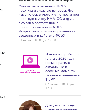
Учет активов по новым ФСБУ:
ой
практика и сложные вопросы. Что
изменилось в учете и отчетности при
и
переходе к учету НМА, ОС и других
активов в соответствии с
положениями новых ФСБУ.
Исправляем ошибки в применении
введенных в действие ФСБУ
01 июля c 10:00 до 17:00
ных
Налоги и заработная
р
плата в 2026 году –
новые правила,
,
актуальные и
сложные моменты.
Важные изменения в
ТК РФ
07 июля c 10:00 до
17:00
ных
Доходы и расходы:
готовимся применять