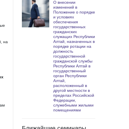
О внесении
изменений в
Положение о порядке
и условиях
обеспечения
ные
государственных
гражданских
служащих Республики
Алтай, назначенных в
, на
порядке ротации на
должность
государственной
гражданской службы
Республики Алтай в
государственный
орган Республики
ых
Алтай,
расположенный в
другой местности в
пределах Российской
Федерации,
служебными жилыми
кам
помещениями
Ближайшие семинары