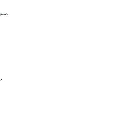
рав.
ие