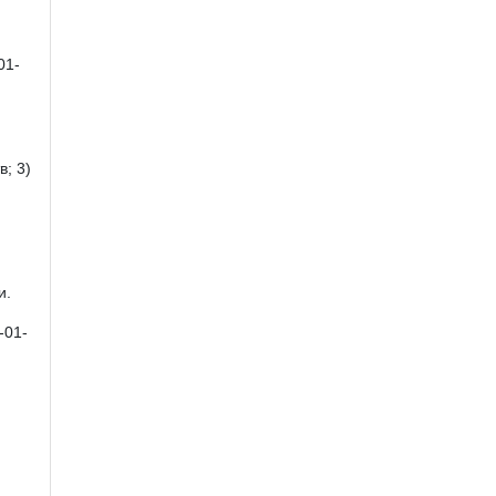
01-
; 3)
и.
-01-