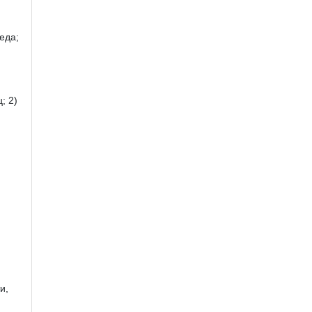
еда;
; 2)
и,