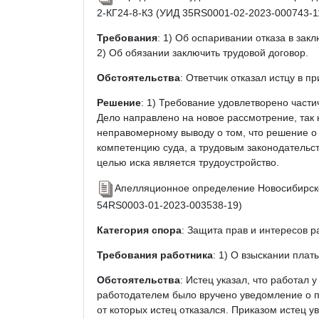
2-КГ24-8-К3 (УИД 35RS0001-02-2023-000743-1
Требования
: 1) Об оспаривании отказа в зак
2) Об обязании заключить трудовой договор.
Обстоятельства
: Ответчик отказал истцу в п
Решение
: 1) Требование удовлетворено частич
Дело направлено на новое рассмотрение, так 
неправомерному выводу о том, что решение о 
компетенцию суда, а трудовым законодательст
целью иска является трудоустройство.
Апелляционное определение Новосибирског
54RS0003-01-2023-003538-19)
Категория спора
: Защита прав и интересов р
Требования работника
: 1) О взыскании плат
Обстоятельства
: Истец указал, что работал 
работодателем было вручено уведомление о п
от которых истец отказался. Приказом истец у