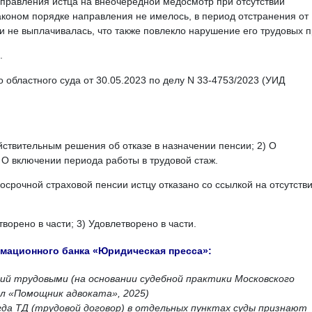
аправления истца на внеочередной медосмотр при отсутствии
оном порядке направления не имелось, в период отстранения от
и не выплачивалась, что также повлекло нарушение его трудовых п
.
областного суда от 30.05.2023 по делу N 33-4753/2023 (УИД
йствительным решения об отказе в назначении пенсии; 2) О
 О включении периода работы в трудовой стаж.
осрочной страховой пенсии истцу отказано со ссылкой на отсутств
творено в части; 3) Удовлетворено в части.
ационного банка «Юридическая пресса»:
й трудовыми (на основании судебной практики Московского
ал «Помощник адвоката», 2025)
гда ТД (трудовой договор) в отдельных пунктах суды признают