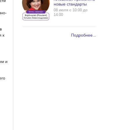
сти
новые стандарты
08 июля c 10:00 до
чно-
14:00
в
я к
Подробнее...
ии и
его