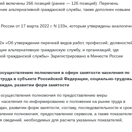
тей включены 266 позиций (ранее — 126 позиций). Перечень
ение альтернативной гражданской службы, также дополнен новыми
России от 17 марта 2022 г. N 133н, которым утверждены аналогич
12н «Об утверждении перечней видов работ, профессий, должностей
щие альтернативную гражданскую службу, и организаций, где
ой гражданской службы» Зарегистрировано в Минюсте России
 осуществлению полномочия в сфере занятости населения по
труда в субъекте Российской Федерации, социально-трудов
аждан, развитии форм занятости
у осуществления полномочия по предоставлению меры
и населения по информированию о положении на рынке труда в
дан, развитии форм занятости, составу, последовательности и сро
влении полномочия, предоставлению сервисов, а также показатели
я сведений, необходимых для расчета указанных показателей,