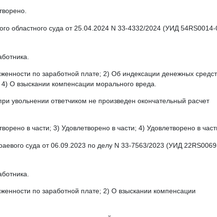
етворено.
о областного суда от 25.04.2024 N 33-4332/2024 (УИД 54RS0014-
аботника.
лженности по заработной плате; 2) Об индексации денежных средств
 4) О взыскании компенсации морального вреда.
о при увольнении ответчиком не произведен окончательный расчет
творено в части; 3) Удовлетворено в части; 4) Удовлетворено в част
аевого суда от 06.09.2023 по делу N 33-7563/2023 (УИД 22RS0069
аботника.
лженности по заработной плате; 2) О взыскании компенсации