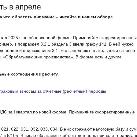
ть в апреле
на что обратить внимание – читайте в нашем обзоре
артал 2025 г. по обновленной форме. Применяйте скорректированны
имер, в подраздел 3.2.1 раздела 3 ввели графу 141. В ней нужно
а дополнили приложением 3.1. Его заполняют плательщики взносов
и «Обрабатывающие производства». В форме есть и другие
ьные соотношения к расчету.
траховым взносам за отчетные (расчетный) периоды
НДС за I квартал по новой форме. Применяйте скорректированные
021, 022, 031, 032, 033, 034. В них отражают налоговую базу и су
07 и 5/105. В числе облагаемых объектов теперь приводят реализа