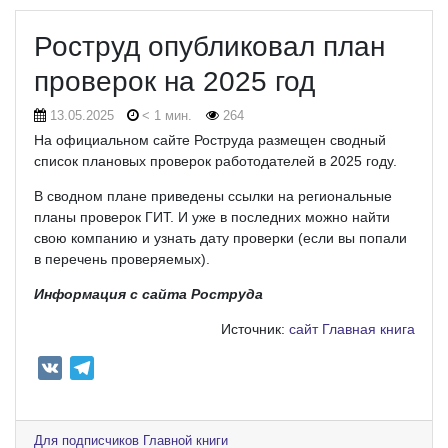
Роструд опубликовал план
проверок на 2025 год
13.05.2025
< 1 мин.
264
На официальном сайте Роструда размещен сводный
список плановых проверок работодателей в 2025 году.
В сводном плане приведены ссылки на региональные
планы проверок ГИТ. И уже в последних можно найти
свою компанию и узнать дату проверки (если вы попали
в перечень проверяемых).
Информация с сайта Роструда
Источник:
сайт Главная книга
V
T
K
e
l
e
Для подписчиков Главной книги