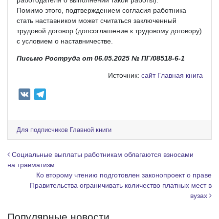
Помимо этого, подтверждением согласия работника
стать наставником может считаться заключенный
трудовой договор (допсоглашение к трудовому договору)
с условием о наставничестве.
Письмо Роструда от 06.05.2025 № ПГ/08518-6-1
Источник:
сайт Главная книга
V
T
K
e
l
e
Для подписчиков Главной книги
g
r
Навигация по записям
Социальные выплаты работникам облагаются взносами
a
на травматизм
Ко второму чтению подготовлен законопроект о праве
m
Правительства ограничивать количество платных мест в
вузах
Популярные новости