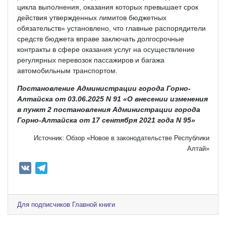
цикла выполнения, оказания которых превышает срок
действия утвержденных лимитов бюджетных
обязательств» установлено, что главные распорядители
средств бюджета вправе заключать долгосрочные
контракты в сфере оказания услуг на осуществление
регулярных перевозок пассажиров и багажа
автомобильным транспортом.
Постановление Администрации города Горно-
Алтайска от 03.06.2025 N 91 «О внесении изменения
в пункт 2 постановления Администрации города
Горно-Алтайска от 17 сентября 2021 года N 95»
Источник: Обзор «Новое в законодательстве Республики
Алтай»
V
T
K
e
l
e
Для подписчиков Главной книги
g