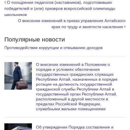
r
Навигация по записям
О поощрении педагогов (наставников), подготовивших
a
победителей и (или) призеров всероссийской олимпиады
школьников
m
О внесении изменений в приказ управления Алтайского
края по труду и занятости населения
Популярные новости
Противодействие коррупции и отмыванию доходов
О внесении изменений в Положение о
порядке и условиях обеспечения
государственных гражданских служащих
Республики Алтай, назначенных в порядке
ротации на должность государственной
гражданской службы Республики Алтай в
государственный орган Республики Алтай,
расположенный в другой местности в
пределах Российской Федерации,
служебными жилыми помещениями
Об утверждении Порядка составления и