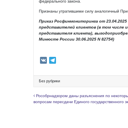
федерального закона.
Признаны утратившими силу аналогичный Прика
Приказ Росфинмониторинга от 23.04.2025
представителей клиентов (в том числе и
представителя клиента), выгодоприобре
Минюсте России 30.06.2025 N 82754)
V
T
K
e
l
e
Без рубрики
g
r
Навигация по записям
Рособрнадзором даны разъяснения по некотор
a
вопросам пересдачи Единого государственного э
m