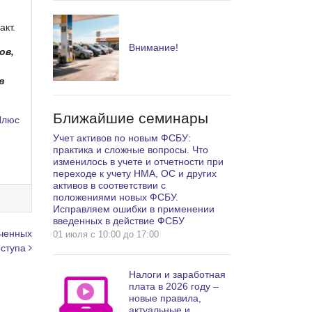
кт.
Внимание!
ов,
в
Ближайшие семинары
Плюс
Учет активов по новым ФСБУ:
практика и сложные вопросы. Что
изменилось в учете и отчетности при
переходе к учету НМА, ОС и других
активов в соответствии с
положениями новых ФСБУ.
Исправляем ошибки в применении
введенных в действие ФСБУ
иченных
01 июля c 10:00 до 17:00
оступа
Налоги и заработная
плата в 2026 году –
новые правила,
актуальные и