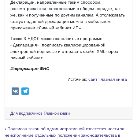
Декларации, направленные таким способом,
рассматриваются налоговиками в общем порядке, так
же, как и полученные по другим каналам. А отслеживать
статус поданной декларации можно в мобильном
приложении «Личный кабинет ИП».
Также 3-НДФЛ можно заполнить в программе
«Декларация», подписать квалифицированной
электронной подписью и отправить файл .XML через
личный кабинет.
Информация ФНС
Источник:
сайт Главная книга
V
T
K
e
l
e
Для подписчиков Главной книги
g
r
Навигация по записям
Подписан закон об административной ответственности за
a
неисполнение отдельных положений законодательства в