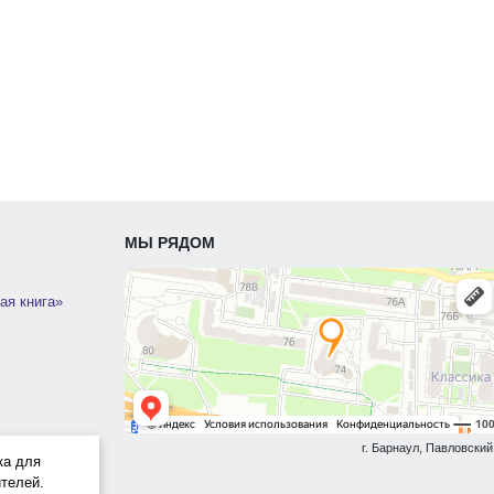
МЫ РЯДОМ
ая книга»
г. Барнаул, Павловский 
ка для
телей.