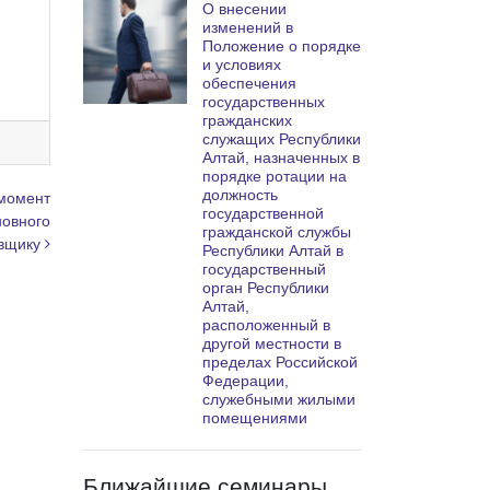
О внесении
изменений в
Положение о порядке
и условиях
обеспечения
государственных
гражданских
служащих Республики
Алтай, назначенных в
порядке ротации на
должность
 момент
государственной
новного
гражданской службы
авщику
Республики Алтай в
государственный
орган Республики
Алтай,
расположенный в
другой местности в
пределах Российской
Федерации,
служебными жилыми
помещениями
Ближайшие семинары