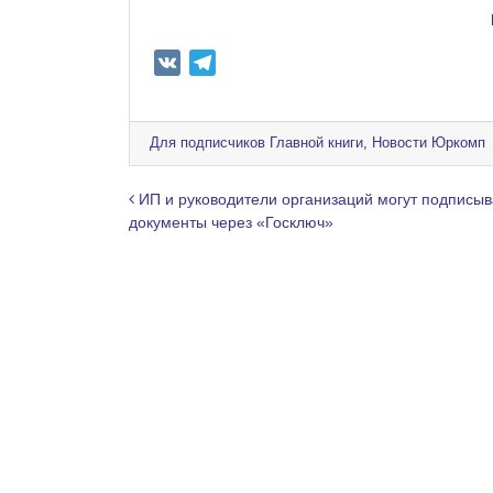
V
T
K
e
l
e
Для подписчиков Главной книги
,
Новости Юркомп
g
r
Навигация по записям
ИП и руководители организаций могут подписыв
a
документы через «Госключ»
m