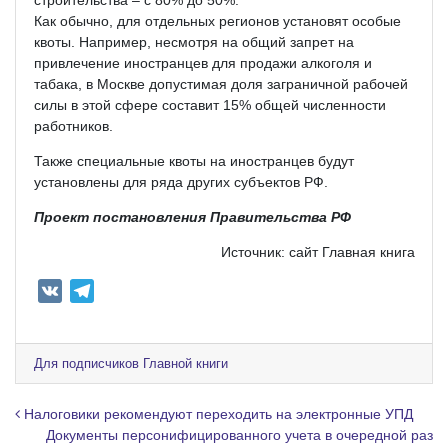
Как обычно, для отдельных регионов установят особые
квоты. Например, несмотря на общий запрет на
привлечение иностранцев для продажи алкоголя и
табака, в Москве допустимая доля заграничной рабочей
силы в этой сфере составит 15% общей численности
работников.
Также специальные квоты на иностранцев будут
установлены для ряда других субъектов РФ.
Проект постановления Правительства РФ
Источник: сайт Главная книга
V
T
K
e
l
e
Для подписчиков Главной книги
g
r
Навигация по записям
Налоговики рекомендуют переходить на электронные УПД
a
Документы персонифицированного учета в очередной раз