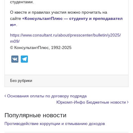
студентами.
О квесте и правилах участия можно прочитать на
сайте
«КонсультантПлюс
—
студенту
и
преподавател
ю»
.
https://www.consultant.ru/about/presscenter/bulletin/y2025/
m09/
© КонсультантПлюс, 1992-2025
V
T
K
e
l
e
Без рубрики
g
r
Навигация по записям
Основания оплаты по договору подряда
a
Юркомп-Инфо Бюджетные новости
m
Популярные новости
Противодействие коррупции и отмыванию доходов