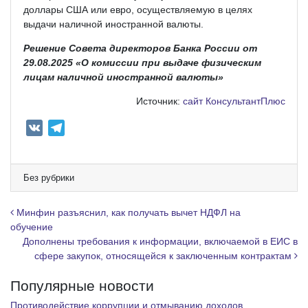
доллары США или евро, осуществляемую в целях
выдачи наличной иностранной валюты.
Решение Совета директоров Банка России от
29.08.2025 «О комиссии при выдаче физическим
лицам наличной иностранной валюты»
Источник:
сайт КонсультантПлюс
V
T
K
e
l
e
Без рубрики
g
r
Навигация по записям
Минфин разъяснил, как получать вычет НДФЛ на
a
обучение
Дополнены требования к информации, включаемой в ЕИС в
m
сфере закупок, относящейся к заключенным контрактам
Популярные новости
Противодействие коррупции и отмыванию доходов