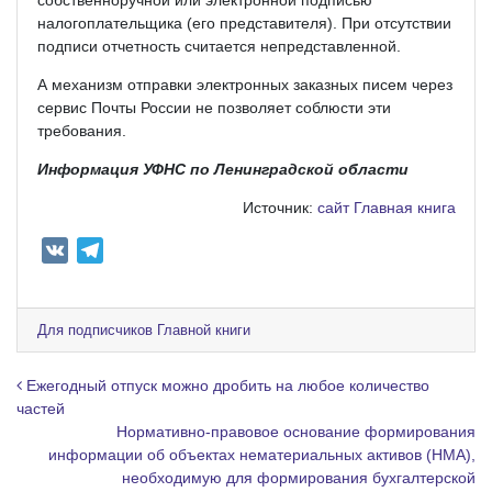
налогоплательщика (его представителя). При отсутствии
подписи отчетность считается непредставленной.
А механизм отправки электронных заказных писем через
сервис Почты России не позволяет соблюсти эти
требования.
Информация УФНС по Ленинградской области
Источник:
сайт Главная книга
V
T
K
e
l
e
Для подписчиков Главной книги
g
r
Навигация по записям
Ежегодный отпуск можно дробить на любое количество
a
частей
Нормативно-правовое основание формирования
m
информации об объектах нематериальных активов (НМА),
необходимую для формирования бухгалтерской