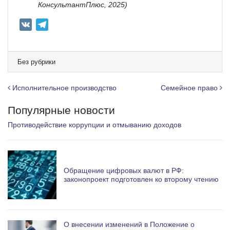
КонсультантПлюс, 2025)
V
T
K
e
l
e
Без рубрики
g
r
Навигация по записям
Исполнительное производство
Семейное право
a
Популярные новости
m
Противодействие коррупции и отмыванию доходов
Обращение цифровых валют в РФ:
законопроект подготовлен ко второму чтению
О внесении изменений в Положение о