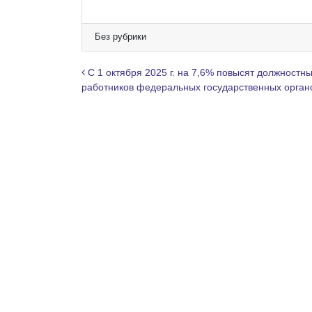
K
e
l
e
Без рубрики
g
r
Навигация по записям
С 1 октября 2025 г. на 7,6% повысят должностн
a
работников федеральных государственных орган
m