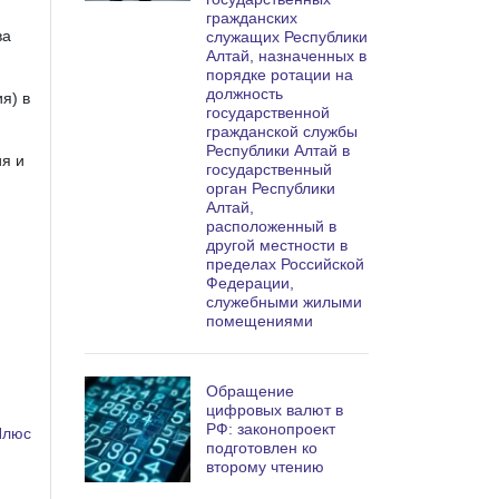
гражданских
ва
служащих Республики
Алтай, назначенных в
порядке ротации на
должность
я) в
государственной
гражданской службы
Республики Алтай в
я и
государственный
орган Республики
Алтай,
расположенный в
другой местности в
пределах Российской
Федерации,
служебными жилыми
помещениями
Обращение
цифровых валют в
РФ: законопроект
Плюс
подготовлен ко
второму чтению