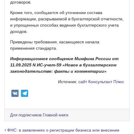
договоров.
Кроме того, сообщается об уточнении состава
информации, раскрываемой в бухгалтерской отчетности,
и упрощенных способах ведения бухгалтерского учета
доходов.
Приведены требования, касающиеся начала
применения стандарта.
Информационное сообщение Минфина России от
11.09.2025 N ИС-учет-59 «Новое в бухгалтерском
законодательстве: факты и комментарии»
Источник:
сайт Консультант Плюс
V
T
K
e
l
e
Для подписчиков Главной книги
g
r
Навигация по записям
ФНС: в заявлениях о регистрации бизнеса или внесении