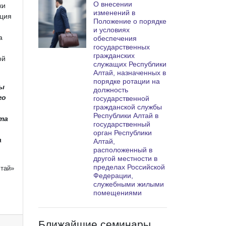
О внесении
ки
изменений в
ация
Положение о порядке
и условиях
а
обеспечения
государственных
гражданских
ой
служащих Республики
Алтай, назначенных в
порядке ротации на
ды
должность
го
государственной
гражданской службы
Республики Алтай в
та
государственный
орган Республики
а
Алтай,
расположенный в
другой местности в
пределах Российской
лтай»
Федерации,
служебными жилыми
помещениями
Ближайшие семинары