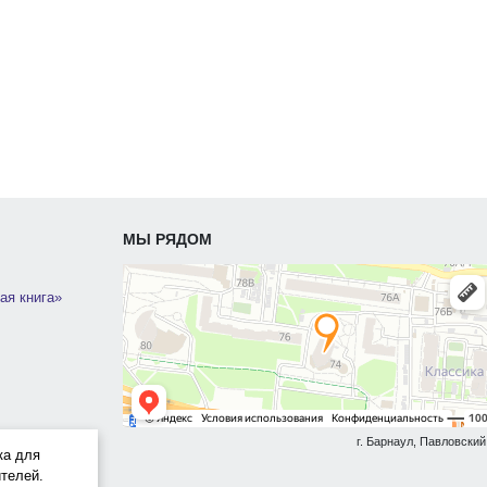
МЫ РЯДОМ
ая книга»
г. Барнаул, Павловский 
ка для
телей.