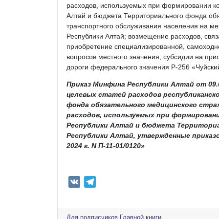
расходов, используемых при формировании ко
Алтай и бюджета Территориального фонда обя
транспортного обслуживания населения на м
Республики Алтай; возмещение расходов, свя
приобретение специализированной, самоходной
вопросов местного значения; субсидии на при
дороги федерального значения Р-256 «Чуйский
Приказ Минфина Республики Алтай от 09.09
целевых статей расходов республиканск
фонда обязательного медицинского страх
расходов, используемых при формирован
Республики Алтай и бюджета Территориа
Республики Алтай, утвержденные приказ
2024 г. N П-11-01/0120»
V
T
K
e
l
e
Для подписчиков Главной книги