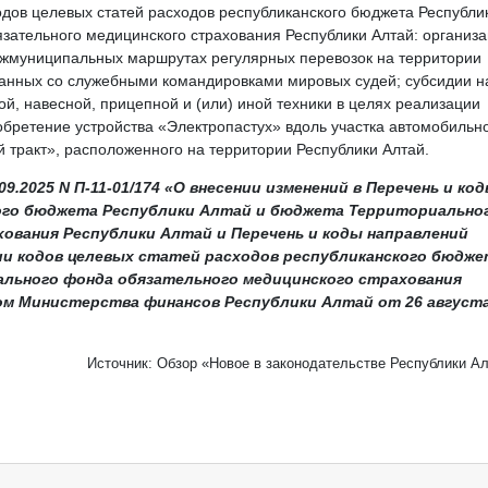
дов целевых статей расходов республиканского бюджета Республи
зательного медицинского страхования Республики Алтай: организ
ежмуниципальных маршрутах регулярных перевозок на территории
занных со служебными командировками мировых судей; субсидии н
, навесной, прицепной и (или) иной техники в целях реализации
обретение устройства «Электропастух» вдоль участка автомобильн
 тракт», расположенного на территории Республики Алтай.
.2025 N П-11-01/174 «О внесении изменений в Перечень и ко
ого бюджета Республики Алтай и бюджета Территориально
ования Республики Алтай и Перечень и коды направлений
ии кодов целевых статей расходов республиканского бюдже
льного фонда обязательного медицинского страхования
ом Министерства финансов Республики Алтай от 26 август
Источник: Обзор «Новое в законодательстве Республики А