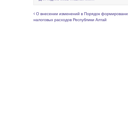
g
r
Навигация по записям
О внесении изменений в Порядок формировани
a
налоговых расходов Республики Алтай
m