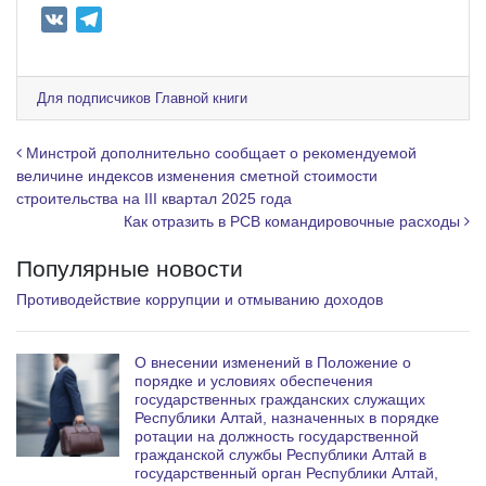
V
T
K
e
l
e
Для подписчиков Главной книги
g
r
Навигация по записям
Минстрой дополнительно сообщает о рекомендуемой
a
величине индексов изменения сметной стоимости
строительства на III квартал 2025 года
m
Как отразить в РСВ командировочные расходы
Популярные новости
Противодействие коррупции и отмыванию доходов
О внесении изменений в Положение о
порядке и условиях обеспечения
государственных гражданских служащих
Республики Алтай, назначенных в порядке
ротации на должность государственной
гражданской службы Республики Алтай в
государственный орган Республики Алтай,