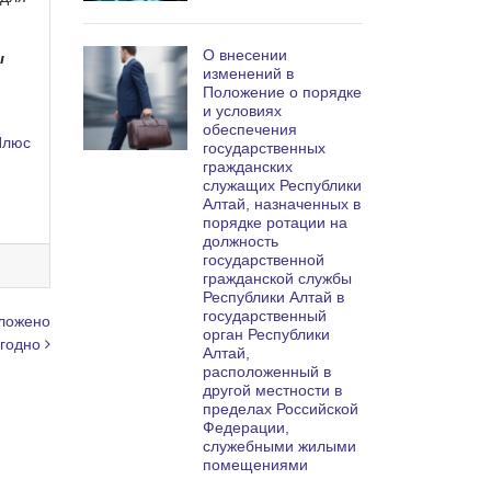
О внесении
ы
изменений в
Положение о порядке
и условиях
обеспечения
Плюс
государственных
гражданских
служащих Республики
Алтай, назначенных в
порядке ротации на
должность
государственной
гражданской службы
Республики Алтай в
государственный
ложено
орган Республики
егодно
Алтай,
расположенный в
другой местности в
пределах Российской
Федерации,
служебными жилыми
помещениями