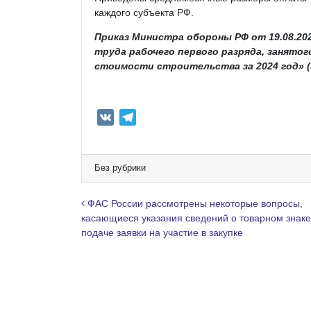
каждого субъекта РФ.
Приказ Министра обороны РФ от 19.08.20
труда рабочего первого разряда, занято
стоимости строительства за 2024 год» (
V
T
K
e
l
e
Без рубрики
g
r
Навигация по записям
ФАС России рассмотрены некоторые вопросы,
a
касающиеся указания сведений о товарном знаке
подаче заявки на участие в закупке
m