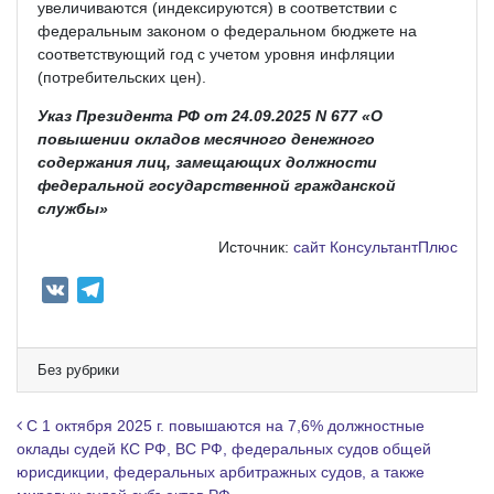
увеличиваются (индексируются) в соответствии с
федеральным законом о федеральном бюджете на
соответствующий год с учетом уровня инфляции
(потребительских цен).
Указ Президента РФ от 24.09.2025 N 677 «О
повышении окладов месячного денежного
содержания лиц, замещающих должности
федеральной государственной гражданской
службы»
Источник:
сайт КонсультантПлюс
V
T
K
e
l
e
Без рубрики
g
r
Навигация по записям
С 1 октября 2025 г. повышаются на 7,6% должностные
a
оклады судей КС РФ, ВС РФ, федеральных судов общей
юрисдикции, федеральных арбитражных судов, а также
m