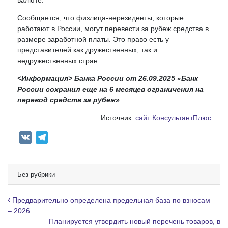
Сообщается, что физлица-нерезиденты, которые
работают в России, могут перевести за рубеж средства в
размере заработной платы. Это право есть у
представителей как дружественных, так и
недружественных стран.
<Информация> Банка России от 26.09.2025 «Банк
России сохранил еще на 6 месяцев ограничения на
перевод средств за рубеж»
Источник:
сайт КонсультантПлюс
V
T
K
e
l
e
Без рубрики
g
r
Навигация по записям
Предварительно определена предельная база по взносам
a
– 2026
Планируется утвердить новый перечень товаров, в
m