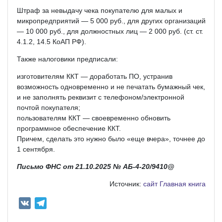
Штраф за невыдачу чека покупателю для малых и
микропредприятий — 5 000 руб., для других организаций
— 10 000 руб., для должностных лиц — 2 000 руб. (ст. ст.
4.1.2, 14.5 КоАП РФ).
Также налоговики предписали:
изготовителям ККТ — доработать ПО, устранив
возможность одновременно и не печатать бумажный чек,
и не заполнять реквизит с телефоном/электронной
почтой покупателя;
пользователям ККТ — своевременно обновить
программное обеспечение ККТ.
Причем, сделать это нужно было «еще вчера», точнее до
1 сентября.
Письмо ФНС от 21.10.2025 № АБ-4-20/9410@
Источник:
сайт Главная книга
V
T
K
e