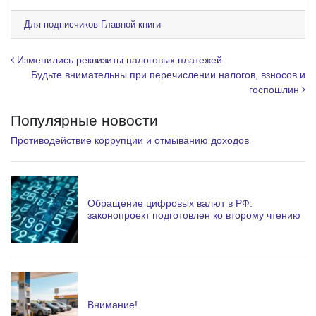
l
e
Для подписчиков Главной книги
g
r
Навигация по записям
Изменились реквизиты налоговых платежей
a
Будьте внимательны при перечислении налогов, взносов и
госпошлин
m
Популярные новости
Противодействие коррупции и отмыванию доходов
Обращение цифровых валют в РФ:
законопроект подготовлен ко второму чтению
Внимание!