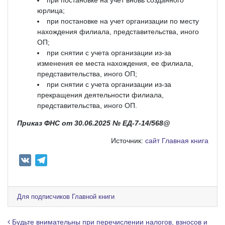
юрлица;
при постановке на учет организации по месту
нахождения филиала, представительства, иного
ОП;
при снятии с учета организации из-за
изменения ее места нахождения, ее филиала,
представительства, иного ОП;
при снятии с учета организации из-за
прекращения деятельности филиала,
представительства, иного ОП.
Приказ ФНС от 30.06.2025 № ЕД-7-14/568@
Источник:
сайт Главная книга
V
T
K
e
l
e
Для подписчиков Главной книги
g
r
Навигация по записям
Будьте внимательны при перечислении налогов, взносов и