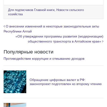
l
e
Для подписчиков Главной книги
,
Новости сельского
хозяйства
g
r
Навигация по записям
О внесении изменений в некоторые законодательные акты
a
Республики Алтай
m
«Об утверждении программы развития (модернизации)
общественного транспорта в Алтайском крае»
Популярные новости
Противодействие коррупции и отмыванию доходов
Обращение цифровых валют в РФ:
законопроект подготовлен ко второму чтению