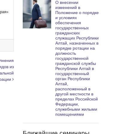
О внесении
изменений в
края»
Положение о порядке
и условиях
обеспечения
государственных
гражданских
служащих Республики
Алтай, назначенных в
порядке ротации на
должность
государственной
олнения
гражданской службы
идов из
Республики Алтай в
иальной
государственный
орган Республики
ерации
Алтай,
расположенный в
другой местности в
пределах Российской
Федерации,
служебными жилыми
помещениями
Ближайшие семинары