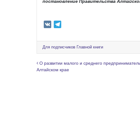
постановление Правительства Алтайского
V
T
K
e
l
e
Для подписчиков Главной книги
g
r
Навигация по записям
О развитии малого и среднего предприниматель
a
Алтайском крае
m