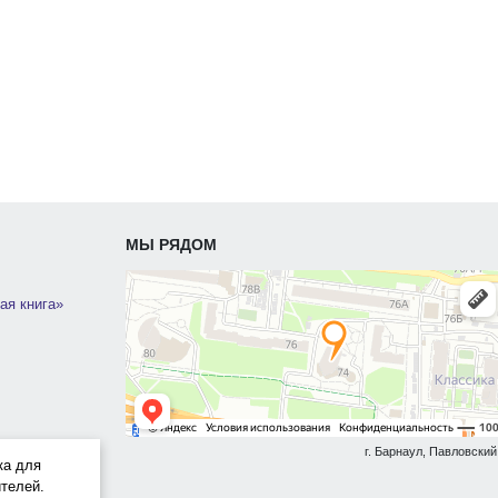
МЫ РЯДОМ
ая книга»
г. Барнаул, Павловский 
ка для
телей.