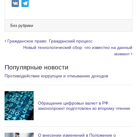
V
T
K
e
l
e
Без рубрики
g
r
Навигация по записям
Гражданское право. Гражданский процесс
a
Новый технологический сбор: что известно на данный
момент
m
Популярные новости
Противодействие коррупции и отмыванию доходов
Обращение цифровых валют в РФ:
законопроект подготовлен ко второму чтению
О внесении изменений в Положение о