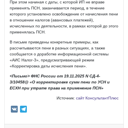
При этом начиная с даты, с которой ИП не вправе
применять ПСН, заканчивается период, в течение
которого установлено освобождение от начисления пени
в отношении налогов (авансовых платежей),
исчисленных по деятельности, в рамках которой до этого
применялась ПСН.
В письме приведены конкретные примеры, как
рассчитываются пени в разных ситуациях, а также
сообщается о доработке информационной системы
«АИС Налог-3», предусматривающей режим
«Корректировка даты исчисления пени».
<Письмо> ФНС России от 19.11.2025 N СД-4-
3/10458@ «О корректировке сумм пени по УСН и
ЕСХН при утрате права на применение ПСН»
Источник:
сайт КонсультантПлюс
V
T
K
e
l