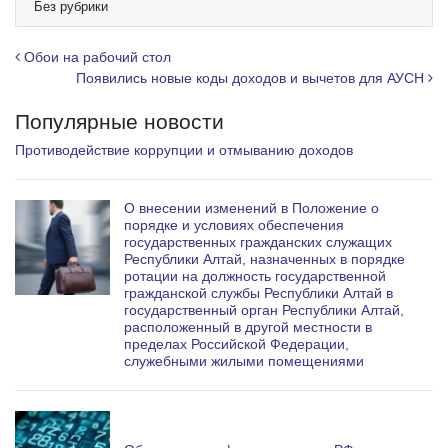
e
Без рубрики
g
r
Навигация по записям
Обои на рабочий стол
a
Появились новые коды доходов и вычетов для АУСН
m
Популярные новости
Противодействие коррупции и отмыванию доходов
О внесении изменений в Положение о
порядке и условиях обеспечения
государственных гражданских служащих
Республики Алтай, назначенных в порядке
ротации на должность государственной
гражданской службы Республики Алтай в
государственный орган Республики Алтай,
расположенный в другой местности в
пределах Российской Федерации,
служебными жилыми помещениями