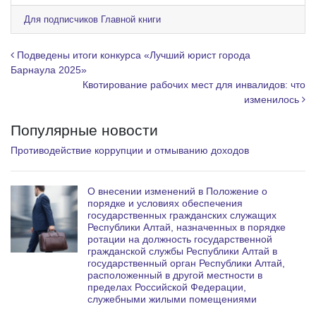
l
e
Для подписчиков Главной книги
g
r
Навигация по записям
Подведены итоги конкурса «Лучший юрист города
a
Барнаула 2025»
Квотирование рабочих мест для инвалидов: что
m
изменилось
Популярные новости
Противодействие коррупции и отмыванию доходов
О внесении изменений в Положение о
порядке и условиях обеспечения
государственных гражданских служащих
Республики Алтай, назначенных в порядке
ротации на должность государственной
гражданской службы Республики Алтай в
государственный орган Республики Алтай,
расположенный в другой местности в
пределах Российской Федерации,
служебными жилыми помещениями