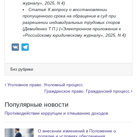
журналу», 2025, N 4)
Статья: К вопросу о восстановлении
пропущенного срока на обращение в суд при
разрешении индивидуальных трудовых споров
(Демиденко Т.П.) («Электронное приложение к
«Российскому юридическому журналу», 2025, N 4)
V
T
K
e
l
e
Без рубрики
g
r
Навигация по записям
Уголовное право. Уголовный процесс
a
Гражданское право. Гражданский процесс
m
Популярные новости
Противодействие коррупции и отмыванию доходов
О внесении изменений в Положение о
порядке и условиях обеспечения