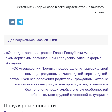
Источник: Обзор «Новое в законодательстве Алтайского
края»
V
T
K
e
l
e
Для подписчиков Главной книги
g
r
Навигация по записям
«О предоставлении грантов Главы Республики Алтай
a
некоммерческим организациям Республики Алтай в форме
субсидий»
m
«Об утверждении Порядка предоставления материальной
помощи гражданам из числа детей-сирот и детей,
оставшихся без попечения родителей, гражданам, которые
относились к категории детей-сирот и детей, оставшихся
без попечения родителей, с учетом особенностей
обстоятельств трудной жизненной ситуации»
Популярные новости