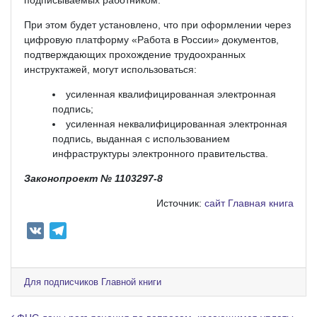
При этом будет установлено, что при оформлении через
цифровую платформу «Работа в России» документов,
подтверждающих прохождение трудоохранных
инструктажей, могут использоваться:
усиленная квалифицированная электронная
подпись;
усиленная неквалифицированная электронная
подпись, выданная с использованием
инфраструктуры электронного правительства.
Законопроект № 1103297-8
Источник:
сайт Главная книга
V
T
K
e
l
e
Для подписчиков Главной книги
g
r