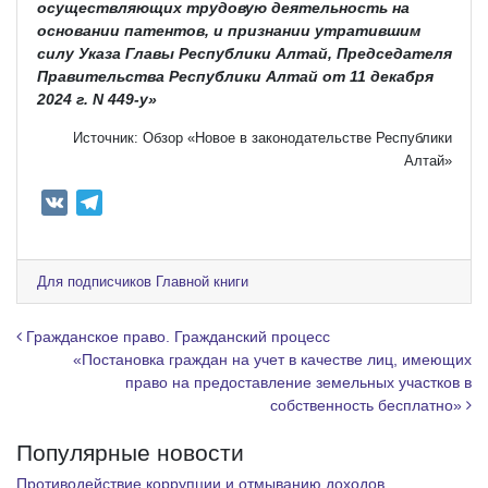
осуществляющих трудовую деятельность на
основании патентов, и признании утратившим
силу Указа Главы Республики Алтай, Председателя
Правительства Республики Алтай от 11 декабря
2024 г. N 449-у»
Источник: Обзор «Новое в законодательстве Республики
Алтай»
V
T
K
e
l
e
Для подписчиков Главной книги
g
r
Навигация по записям
Гражданское право. Гражданский процесс
a
«Постановка граждан на учет в качестве лиц, имеющих
право на предоставление земельных участков в
m
собственность бесплатно»
Популярные новости
Противодействие коррупции и отмыванию доходов